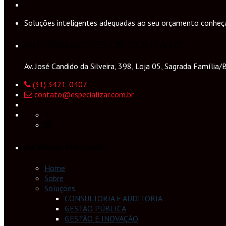
Soluções inteligentes adequadas ao seu orçamento conheça 
INFORMAÇÕES DE CONTATO
Av. José Candido da Silveira, 398, Loja 05, Sagrada Famíli
(31) 3421-0407
contato@especializar.com.br
Acesso Rápido
Home
Sobre
Soluções
CONSULTORIA E AUDITORIA
GESTÃO PÚBLICA
GESTÃO E INOVAÇÃO